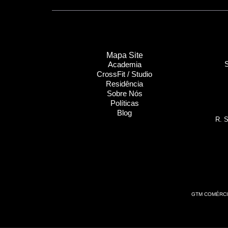
Mapa Site
S
Academia
CrossFit / Studio
Residência
Sobre Nós
Políticas
Blog
R. S
GTM COMÉRCIO