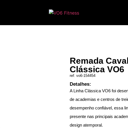
Remada Caval
Clássica VO6
ref: vo6-154454
Detalhes:
A Linha Clássica VO6 foi dese
de academias e centros de tre
desempenho confiável, essa li
presente nas principais academ
design atemporal.