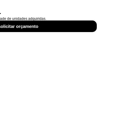
r
dade de unidades adquiridas.
solicitar orçamento