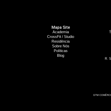
Mapa Site
S
Academia
CrossFit / Studio
Residência
Sobre Nós
Políticas
Blog
R. S
GTM COMÉRCIO