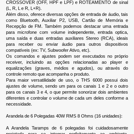
CROSSOVER (OFF, HPF e LPF) e ROTEAMENTO de sinal
(L, R, L e R, L+R).
Além disso, oferece diversas opções de entrada de áudio, tais
como Bluetooth, Auxiliar P2, USB, Cartão de Memória e
Recepção de FM. Também podemos destacar uma entrada
para microfone com volume independente, entrada optica,
uma saída e duas entradas auxiliares Stereo (RCA), ideais
para receber ou enviar áudio para outros dispositivos
compatíveis (ex: TV, Subwoofer Ativo, etc).
Os comandos e ajustes podem ser executados no próprio
receiver, incluindo as opções relacionadas ao player e
equalizações (graves, médios e agudos), ou através do
controle remoto que acompanha o produto.
Para maior versatilidade de uso, o THS 6000 possui dois
ajustes de volume, sendo um para os canais 1 e 2 e o outro
para os canais 3 e 4, o que permite sonorizar dois ambientes
diferentes e controlar o volume de cada um deles conforme a
necessidade.
Arandela de 6 Polegadas 40W RMS 8 Ohms (16 unidades):
A Arandela Taramps de 6 polegadas foi cuidadosamente
projetada para se integrar perfeitamente ao ambiente.