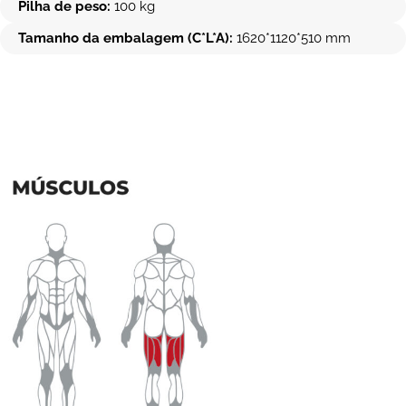
Pilha de peso:
100 kg
Tamanho da embalagem (C*L*A):
1620*1120*510 mm