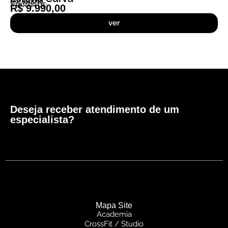
ref: 000000
Á PARTIR DE:
R$ 9.990,00
ver
Deseja receber atendimento de um
especialista?
Mapa Site
Academia
CrossFit / Studio